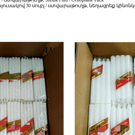
ուսակով 30 սուբլ / ստվարաթուղթ, նեղացրեք կինոնկա