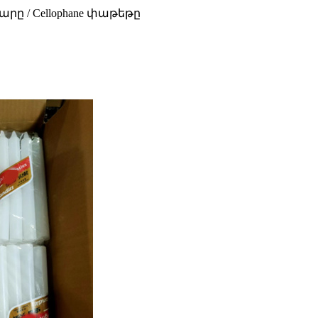
րը / Cellophane փաթեթը