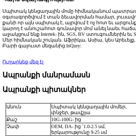
Սպիտակ կենցաղային մոմը հիմնականում պատրաստվ
օգտագործվում է տան ձեւավորման համար, լուսավոր
քանի որ այն սպիտակ է, այրվում է ոչ հոտ եւ արցուն
կարող է անուշահոտ գունավոր մոմ անել նաեւ հաճա
աջակցում ենք Intertek- ին, SGS, BV ստուգումներին եւ Sonc
Մեր հիմնական շուկան. Աֆրիկա, Ասիա, կես Արեւել
Բարի գալուստ մեզանից InQury:
Ուղարկեք մեզ էլ
Ապրանքի մանրամասն
Ապրանքի պիտակներ
Անուն
Սպիտակ կենցաղային մոմեր,
փնջեր, թավշյա
Քաշ
10G-100G- ից
Չափ
OEM, DA- ից `1.0-2.5 սմ,
երկարությունը 9-25 սմ