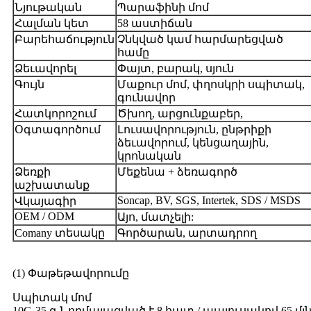
Նյութական
Պարաֆինի մոմ
Հալման կետ
58 աստիճան
Բարեհաճություն
Չնկված կամ հարմարեցված
համը
Ձեւավորել
Փայտ, բարակ, սյուն
Գույն
Մաքուր մոմ, փղոսկրի սպիտակ,
գունավոր
Հատկորոշում
Ծխող, արցունքաբեր,
Օգտագործում
Լուսավորություն, ընթրիքի
ձեւավորում, կենցաղային,
կրոնական
Ձեռքի
Մեքենա + ձեռագործ
աշխատանք
Soncap, BV, SGS, Intertek, SDS / MSDS
Վկայագիր
OEM / ODM
Այո, մատչելի:
Comany տեսակը
Գործարան, արտադրող
(1) Փաթեթավորումը
Սպիտակ մոմ
10G-35 գ Նորմալացված է 8 հատ / պայուսակով 65 մլն / 