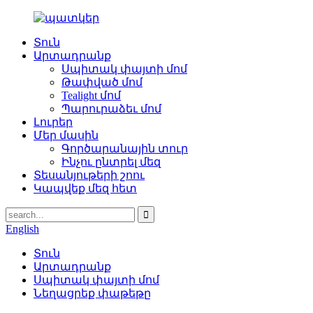
Տուն
Արտադրանք
Սպիտակ փայտի մոմ
Թափված մոմ
Tealight մոմ
Պարուրաձեւ մոմ
Լուրեր
Մեր մասին
Գործարանային տուր
Ինչու ընտրել մեզ
Տեսանյութերի շոու
Կապվեք մեզ հետ
English
Տուն
Արտադրանք
Սպիտակ փայտի մոմ
Նեղացրեք փաթեթը